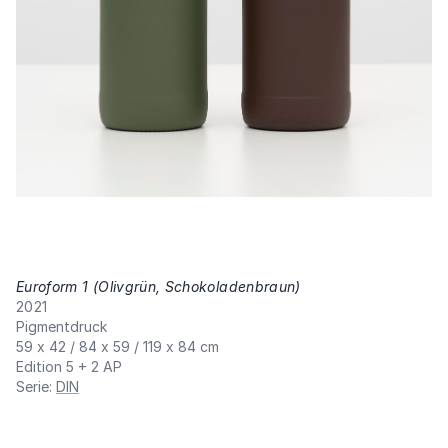
Euroform 1 (Olivgrün, Schokoladenbraun)
,
2021
Pigmentdruck
59 x 42 / 84 x 59 / 119 x 84 cm
Edition 5 + 2 AP
Serie
:
DIN