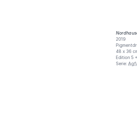
Nordhause
2019
Pigmentdr
48 x 36 c
Edition 5 
Serie
:
Agf