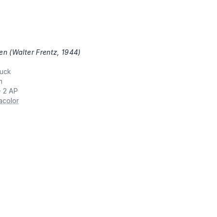
n (Walter Frentz, 1944)
,
uck
m
+ 2 AP
acolor