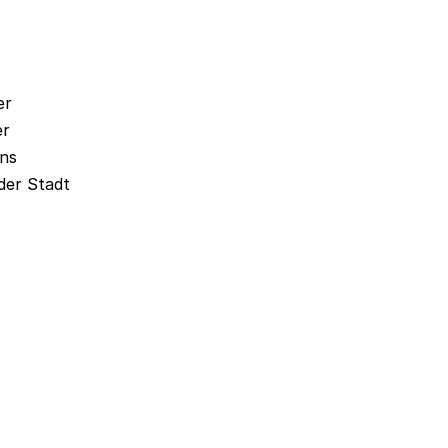
er
er
ins
der Stadt