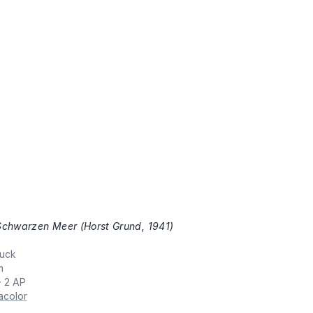
chwarzen Meer (Horst Grund, 1941)
,
uck
m
+ 2 AP
acolor