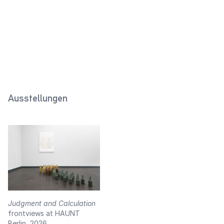
Flaschen für Milch
Einheitsglas (Violett)
2021
(Buttermilch, Porzellanweiß)
2025
Ausstellungen
Judgment and Calculation
frontviews at HAUNT
Berlin, 2026