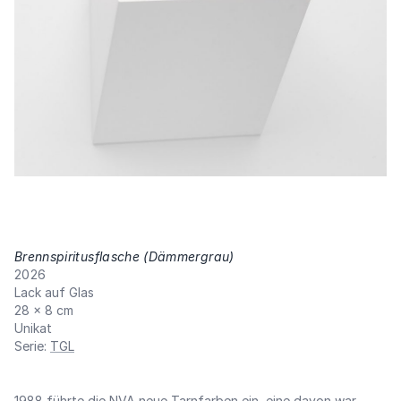
Brennspiritusflasche (Dämmergrau)
,
2026
Lack auf Glas
28 × 8 cm
Unikat
Serie
:
TGL
1988 führte die NVA neue Tarnfarben ein, eine davon war