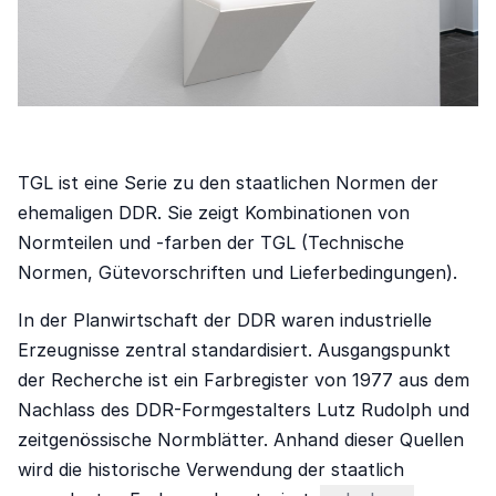
TGL ist eine Serie zu den staatlichen Normen der ehem
TGL ist eine Serie zu den staatlichen Normen der
In der Planwirtschaft der DDR waren industrielle Erzeu
ehemaligen DDR. Sie zeigt Kombinationen von
1988 ergänzte die NVA ihren traditionellen Tarnton O
Normteilen und -farben der TGL (Technische
Normen, Gütevorschriften und Lieferbedingungen).
In der Planwirtschaft der DDR waren industrielle
Erzeugnisse zentral standardisiert. Ausgangspunkt
der Recherche ist ein Farbregister von 1977 aus dem
Nachlass des DDR-Formgestalters Lutz Rudolph und
zeitgenössische Normblätter. Anhand dieser Quellen
wird die historische Verwendung der staatlich