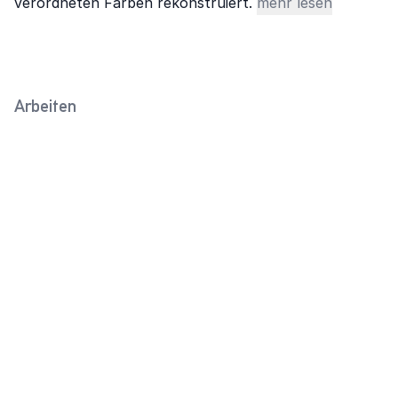
verordneten Farben rekonstruiert.
mehr lesen
Arbeiten
Dauermilch
Flaschen für Milch
(Alabasterweiß, Olivgrün,
(Buttermilch,
Rivierablau)
Porzellanweiß)
2025
2025
Brennspiritusflasche
Luftschütz (Meergrün)
(Dämmergrau)
2026
2026