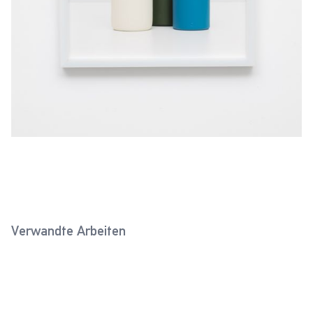
Verwandte Arbeiten
Flaschen für Milch
Drei Flaschen in Vichyform
(Buttermilch, Porzellanweiß)
(Lichtblau, Gelbbraun,