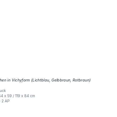
chen in Vichyform (Lichtblau, Gelbbraun, Rotbraun)
,
uck
84 x 59 / 119 x 84 cm
+ 2 AP