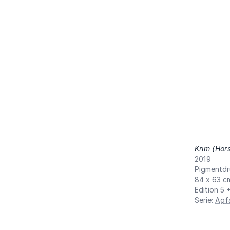
Krim (Hor
2019
Pigmentdr
84 x 63 c
Edition 5 
Serie
:
Agf