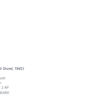
st Grund, 1942)
,
uck
m
+ 2 AP
acolor