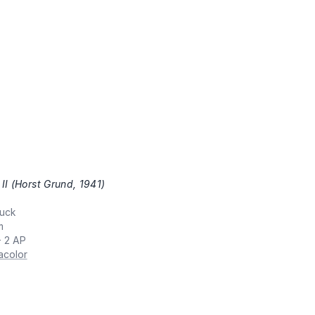
II (Horst Grund, 1941)
,
uck
m
+ 2 AP
acolor