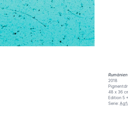
Rumänien 
2018
Pigmentdr
48 x 36 c
Edition 5 
Serie
:
Agf