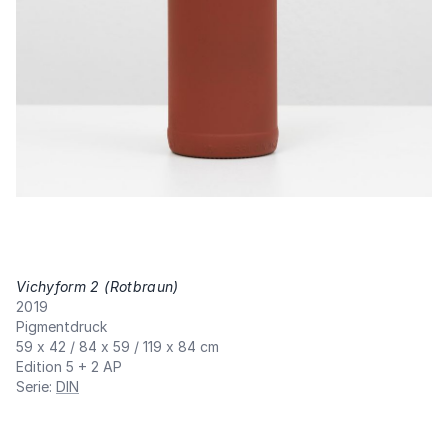
Vichyform 2 (Rotbraun)
,
2019
Pigmentdruck
59 x 42 / 84 x 59 / 119 x 84 cm
Edition 5 + 2 AP
Serie
:
DIN