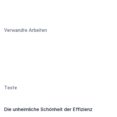
Verwandte Arbeiten
Steinieform (Feldgrau 3)
Einheitsglas (Violett)
2020
2021
Vichyform mit Kugelknopf
2020
Texte
Die unheimliche Schönheit der Effizienz