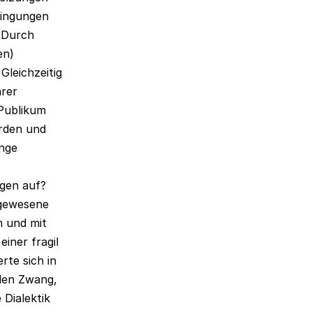
dingungen
 Durch
en)
Gleichzeitig
hrer
 Publikum
erden und
nge
ngen auf?
 gewesene
n und mit
iner fragil
te sich in
den Zwang,
Dialektik