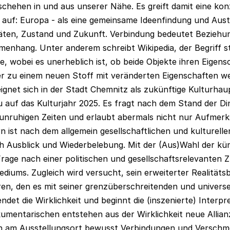
eschehen in und aus unserer Nähe. Es greift damit eine kon
e auf: Europa - als eine gemeinsame Ideenfindung und Aus
äten, Zustand und Zukunft. Verbindung bedeutet Beziehu
nhang. Unter anderem schreibt Wikipedia, der Begriff st
e, wobei es unerheblich ist, ob beide Objekte ihren Eigens
er zu einem neuen Stoff mit veränderten Eigenschaften w
ignet sich in der Stadt Chemnitz als zukünftige Kulturhau
u auf das Kulturjahr 2025. Es fragt nach dem Stand der D
nruhigen Zeiten und erlaubt abermals nicht nur Aufmerk
 ist nach dem allgemein gesellschaftlichen und kulturellen
ch Ausblick und Wiederbelebung. Mit der (Aus)Wahl der kü
e Frage nach einer politischen und gesellschaftsrelevante
diums. Zugleich wird versucht, sein erweiterter Realitäts
eren, den es mit seiner grenzüberschreitenden und universe
ndet die Wirklichkeit und beginnt die (inszenierte) Interpr
mentarischen entstehen aus der Wirklichkeit neue Allian
ich am Ausstellungsort bewusst Verbindungen und Versch