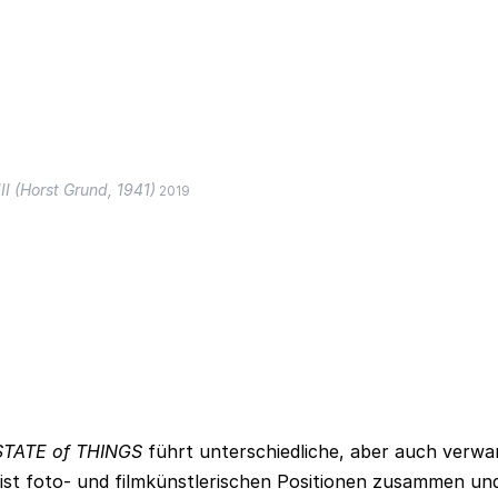
II (Horst Grund, 1941)
2019
STATE of THINGS
führt unterschiedliche, aber auch verwa
st foto- und filmkünstlerischen Positionen zusammen un