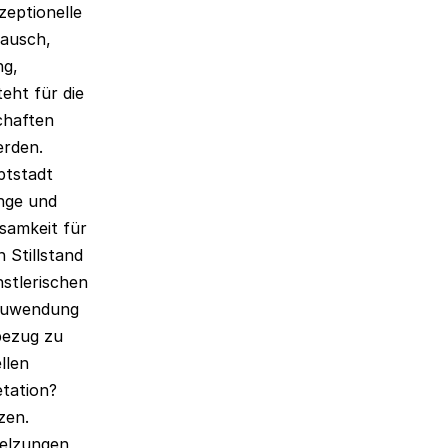
zeptionelle
tausch,
ng,
eht für die
chaften
erden.
ptstadt
inge und
samkeit für
 Stillstand
nstlerischen
n Zuwendung
bezug zu
llen
etation?
zen.
melzungen