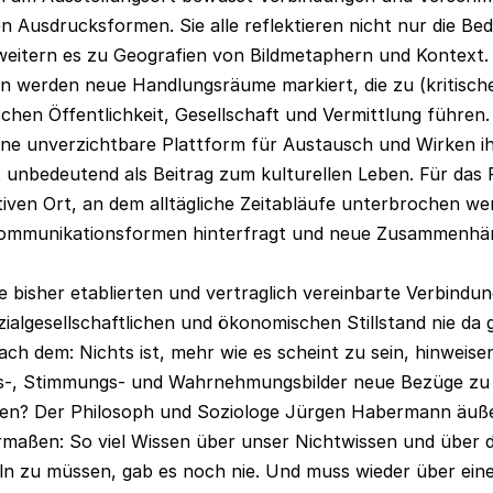
n Ausdrucksformen. Sie alle reflektieren nicht nur die Be
eitern es zu Geografien von Bildmetaphern und Kontext.
n werden neue Handlungsräume markiert, die zu (kritisch
en Öffentlichkeit, Gesellschaft und Vermittlung führen. 
ine unverzichtbare Plattform für Austausch und Wirken i
t unbedeutend als Beitrag zum kulturellen Leben. Für das
ativen Ort, an dem alltägliche Zeitabläufe unterbrochen w
Kommunikationsformen hinterfragt und neue Zusammenhä
e bisher etablierten und vertraglich vereinbarte Verbindu
ialgesellschaftlichen und ökonomischen Stillstand nie da
nach dem: Nichts ist, mehr wie es scheint zu sein, hinweise
s-, Stimmungs- und Wahrnehmungsbilder neue Bezüge zu e
en? Der Philosoph und Soziologe Jürgen Habermann äußer
rmaßen: So viel Wissen über unser Nichtwissen und über 
ln zu müssen, gab es noch nie. Und muss wieder über eine 