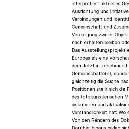
interpretiert aktuelles G
Ausrichtung und Initiativ
Verbindungen und Identit
Gemeinschaft und Zusamme
Vereinigung zweier Objekt
nach erhalten bleiben od
Das Ausstellungsprojekt e
Europas als eine Vorscha
dem Jetzt in zunehmend u
Gemeinschafte(n), sondern
gleichzeitig die Suche na
Positionen stellt sich di
des fotokünstlerischen Me
diskutieren und aktualisi
Verständlichkeit hat: Wo e
Von den Rändern des Doku
Darüber hinaus bilden s